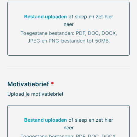
Bestand uploaden
of sleep en zet hier
neer
Bestand uploaden of sleep en zet hier neer
Toegestane bestanden: PDF, DOC, DOCX,
JPEG en PNG-bestanden tot 50MB.
Motivatiebrief
*
Upload je motivatiebrief
Bestand uploaden
of sleep en zet hier
neer
Bestand uploaden of sleep en zet hier neer
Toegestane bestanden: PDF, DOC, DOCX,